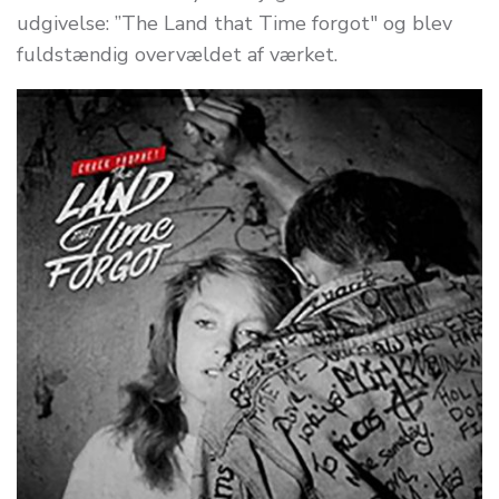
udgivelse: ”The Land that Time forgot" og blev
fuldstændig overvældet af værket.