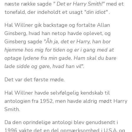
næste række sagde
" Det er Harry Smith!"
med et
tonefald, der indeholdt et usagt "
din idiot"
.
Hal Willner gik backstage og fortalte Allan
Ginsberg, hvad han netop havde oplevet, og
Ginsberg sagde
"Åh ja, det er Harry, han bor
hjemme hos mig for tiden og er i gang med at
optage lydene fra min gade. Ham skal du bare
lade sidde og gøre, hvad han vil".
Det var det første møde.
Hal Willner havde selvfølgelig kendskab til
antologien fra 1952, men havde aldrig mødt Harry
Smith.
Da den oprindelige antologi blev genudsendt i
1996 vakte det en del opmærksomhed i U.S.A. og