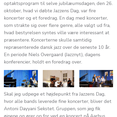
optaktsprogram til selve jubilæumsdagen, den 26.
oktober, hvad vi døbte Jazzens Dag, var fire
koncerter og et foredrag. En dag med koncerter,
som strakte sig over flere genre, alle valgt ud fra,
hvad bestyrelsen syntes ville være interessant at
præsentere. Koncerterne skulle samtidig
repræsenterede dansk jazz over de seneste 10 år.
En periode Niels Overgaard (Jazznyt), dagens
konferencier, holdt en foredrag over.
Skal jeg udpege et højdepunkt fra Jazzens Dag,
hvor alle bands leverede fine koncerter, bliver det
Antoni Dayyani Sekstet. Gruppen, som jeg fik
øjnene og ører op for ved en koncert på Aarhus