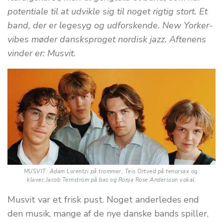
potentiale til at udvikle sig til noget rigtig stort. Et
band, der er legesyg og udforskende. New Yorker-
vibes møder dansksproget nordisk jazz. Aftenens
vinder er: Musvit.
MUSVIT: Adam Lorentzi på trommer, Teis Ortved på tenorsax og 
klaver,Jacob Ternström på bas og Ronja Rose Andersson vokal.
Musvit var et frisk pust. Noget anderledes end
den musik, mange af de nye danske bands spiller,