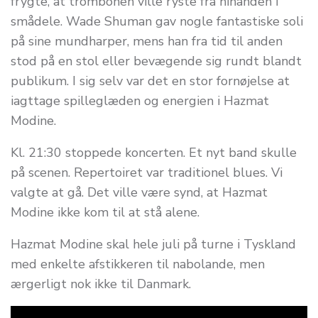
frygte, at trombonen ville ryste fra hinanden i
smådele. Wade Shuman gav nogle fantastiske soli
på sine mundharper, mens han fra tid til anden
stod på en stol eller bevægende sig rundt blandt
publikum. I sig selv var det en stor fornøjelse at
iagttage spilleglæden og energien i Hazmat
Modine.
Kl. 21:30 stoppede koncerten. Et nyt band skulle
på scenen. Repertoiret var traditionel blues. Vi
valgte at gå. Det ville være synd, at Hazmat
Modine ikke kom til at stå alene.
Hazmat Modine skal hele juli på turne i Tyskland
med enkelte afstikkeren til nabolande, men
ærgerligt nok ikke til Danmark.