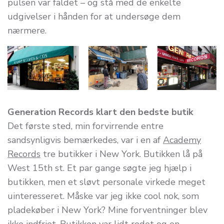
pulsen var faldet – og stå med de enkelte
udgivelser i hånden for at undersøge dem
nærmere.
Generation Records klart den bedste butik
Det første sted, min forvirrende entre
sandsynligvis bemærkedes, var i en af
Academy
Records
tre butikker i New York. Butikken lå på
West 15th st. Et par gange søgte jeg hjælp i
butikken, men et sløvt personale virkede meget
uinteresseret. Måske var jeg ikke cool nok, som
pladekøber i New York? Mine forventninger blev
ikke indfriet. Butikken var lidt rodet og en