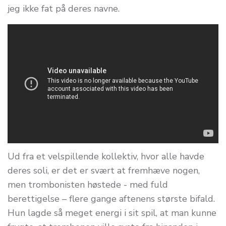
jeg ikke fat på deres navne.
Ud fra et velspillende kollektiv, hvor alle havde
deres soli, er det er svært at fremhæve nogen,
men trombonisten høstede - med fuld
berettigelse – flere gange aftenens største bifald.
Hun lagde så meget energi i sit spil, at man kunne