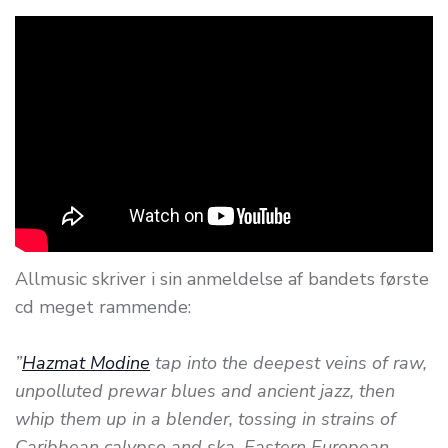
Allmusic skriver i sin anmeldelse af bandets første
cd meget rammende:
”
Hazmat Modine
tap into the deepest veins of raw,
unpolluted prewar blues and ancient jazz, then
whip them up in a blender, tossing in strains of
Caribbean calypso and ska, Eastern European