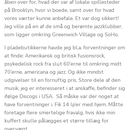
åben over for, hvad der var af lokale spillesteder
på Brooklyn, hvor vi boede, samt over for hvad
vores værter kunne anbefale. Et var dog sikkert!
Jeg ville på en af de små og berømte jazzklubber,
som ligger omkring Greenwich Village og SoHo.
I pladebutikkerne havde jeg bl.a. forventninger om
at finde: Amerikansk og britisk fusionsrock,
psykedelisk rock fra slut 60’erne til omkring midt
70’erne, americana og jazz. Og ikke mindst
udgivelser til en fornuftig pris. Store dele af den
musik, jeg er interesseret i at anskaffe, befinder sig
ifølge Discogs i USA. Så måske var der noget at
have forventninger i. Fik 14 lp’er med hjem. Måtte
foretage flere smertelige fravalg, hvis ikke min
kuffert skulle pålægges et større tillæg for
overvægt.