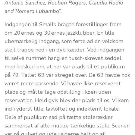
Antonio Sanchez, Reuben Rogers, Claudio Roditi
and Romero Lubambo”.
Indgangen til Smalls bragte forestillinger frem
om 20’ernes og 30’ernes jazzklubber. En lille
ubemærkelig indgang, som førte ad en voldsom
stejl trappe ned i en dyb kælder. Ved indgangen
til selve rummet hang en tusch-skrevet seddel
med besked om, at her var plads til et publikum
på 79. Tallet 69 var streget over. De 69 havde nok
været mere passende. Vi havde ikke reserveret
plads og måtte tage opstilling i køen uden
reservation. Heldigvis blev der plads til os. Vi kom
ind i yderst lille, lavloftet og indeklemt lokale.
Dele af publikum sad på tætte stolerækker
sammensat af alle mulige tænkelige stole. Scenen
var på gulvet og ude i siderne helt op af