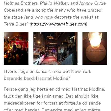
Holmes Brothers, Phillip Walker, and Johnny Clyde
Copeland are among the many who have graced
the stage (and who now decorate the walls) at
Terra Blues” (
https://www.terrablues.com
)
Hvorfor lige en koncert med det New-York
baserede band; Hazmat Modine?
Første gang jeg hørte en cd med Hatmaz Modine,
faldt den ikke lige i min smag. Det afholdt ikke
medredaktøren for fortsat at fortælle og sende
cd’er med bandet. Det endte med, at jeg måtte