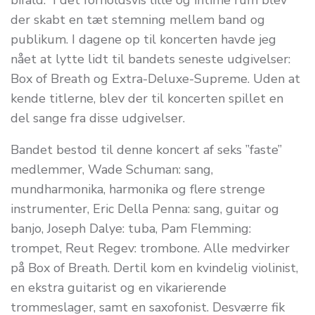
bifald. I det forholdsvis lille og intime rum blev
der skabt en tæt stemning mellem band og
publikum. I dagene op til koncerten havde jeg
nået at lytte lidt til bandets seneste udgivelser:
Box of Breath og Extra-Deluxe-Supreme. Uden at
kende titlerne, blev der til koncerten spillet en
del sange fra disse udgivelser.
Bandet bestod til denne koncert af seks ”faste”
medlemmer, Wade Schuman: sang,
mundharmonika, harmonika og flere strenge
instrumenter, Eric Della Penna: sang, guitar og
banjo, Joseph Dalye: tuba, Pam Flemming:
trompet, Reut Regev: trombone. Alle medvirker
på Box of Breath. Dertil kom en kvindelig violinist,
en ekstra guitarist og en vikarierende
trommeslager, samt en saxofonist. Desværre fik