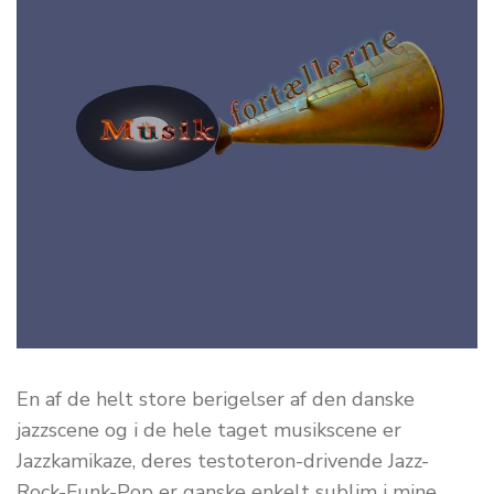
En af de helt store berigelser af den danske
jazzscene og i de hele taget musikscene er
Jazzkamikaze, deres testoteron-drivende Jazz-
Rock-Funk-Pop er ganske enkelt sublim i mine