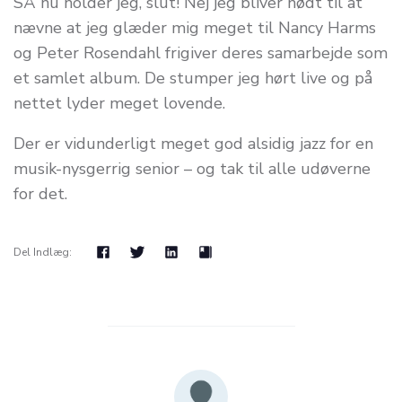
SÅ nu holder jeg, slut! Nej jeg bliver nødt til at
nævne at jeg glæder mig meget til Nancy Harms
og Peter Rosendahl frigiver deres samarbejde som
et samlet album. De stumper jeg hørt live og på
nettet lyder meget lovende.
Der er vidunderligt meget god alsidig jazz for en
musik-nysgerrig senior – og tak til alle udøverne
for det.
Del Indlæg: