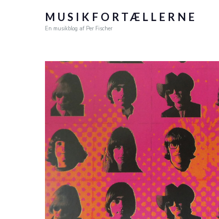
MUSIKFORTÆLLERNE
En musikblog af Per Fischer