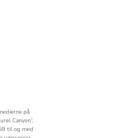
 medierne på
urel Canyon”,
968 til og med
e udgivelser