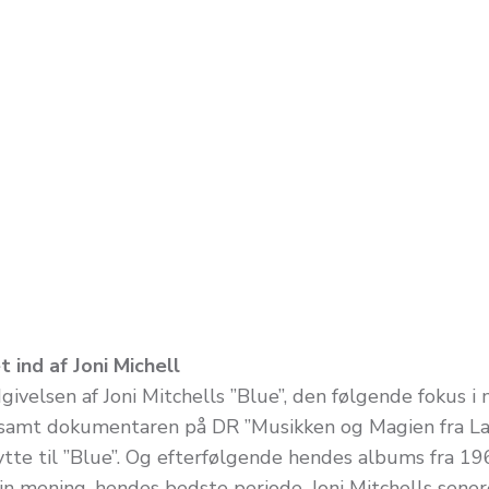
 ind af Joni Michell
givelsen af Joni Mitchells ”Blue”, den følgende fokus i
samt dokumentaren på DR ”Musikken og Magien fra La
 lytte til ”Blue”. Og efterfølgende hendes albums fra 1
in mening, hendes bedste periode. Joni Mitchells sener