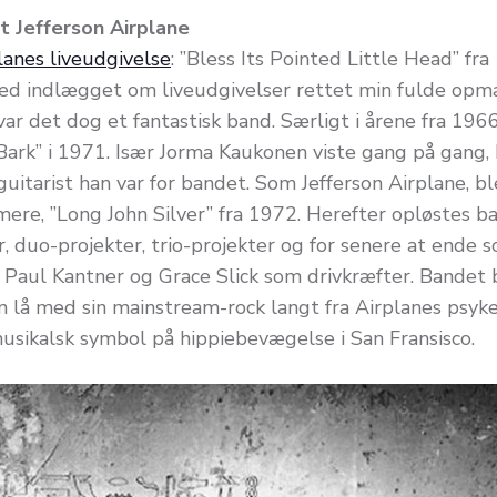
t Jefferson Airplane
lanes liveudgivelse
: ”Bless Its Pointed Little Head” fra 
med indlægget om liveudgivelser rettet min fulde o
ar det dog et fantastisk band. Særligt i årene fra 1966
Bark” i 1971. Især Jorma Kaukonen viste gang på gang, 
itarist han var for bandet. Som Jefferson Airplane, bl
ere, ”Long John Silver” fra 1972. Herefter opløstes ba
, duo-projekter, trio-projekter og for senere at ende s
 Paul Kantner og Grace Slick som drivkræfter. Bandet
 lå med sin mainstream-rock langt fra Airplanes psyke
usikalsk symbol på hippiebevægelse i San Fransisco.