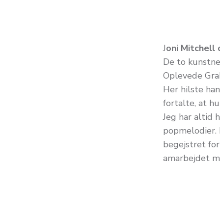
J
oni Mitchell
De to kunstne
Oplevede Grah
Her hilste ha
fortalte, at h
Jeg har altid
popmelodier. 
begejstret for
amarbejdet me