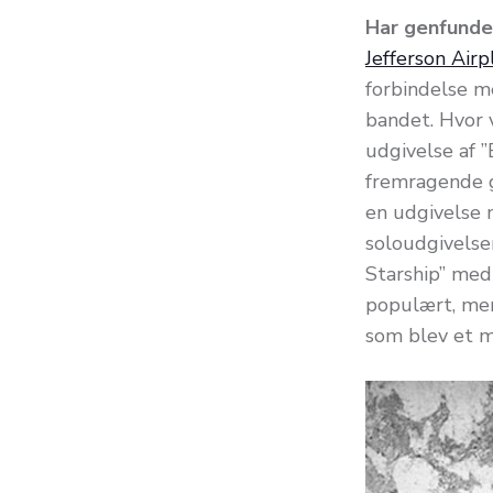
Har genfunde
Jefferson Airp
forbindelse 
bandet. Hvor v
udgivelse af ”
fremragende gu
en udgivelse m
soloudgivelser
Starship” med
populært, men
som blev et m