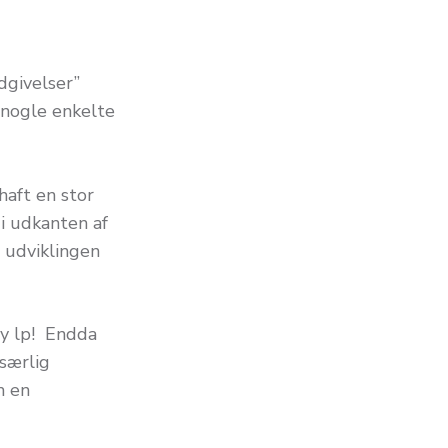
dgivelser”
l nogle enkelte
 haft en stor
i udkanten af
 udviklingen
ny lp! Endda
 særlig
m en