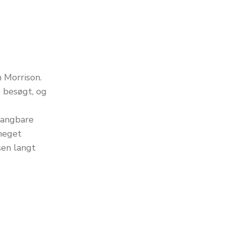
 Morrison.
e besøgt, og
sangbare
 meget
sen langt