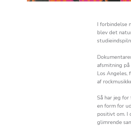
I forbindelse 
blev det natur
studieindspiln
Dokumentaren
afsmitning på
Los Angeles, 
af rockmusikke
Så har jeg for
en form for ud
positivt om. I
glimrende sa