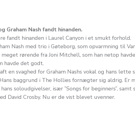
 og Graham Nash fandt hinanden.
re fandt hinanden i Laurel Canyon i et smukt forhold.
am Nash med trio i Gøteborg, som opvarmning til Van
n meget rørende fra Joni Mitchell, som han netop havd
un havde det godt.
 haft en svaghed for Graham Nashs vokal og hans lette 
Hans baggrund i The Hollies fornægter sig aldrig. Er
 hans soloudgivelser, især ”Songs for beginners”, samt 
d David Crosby. Nu er de vist blevet uvenner.