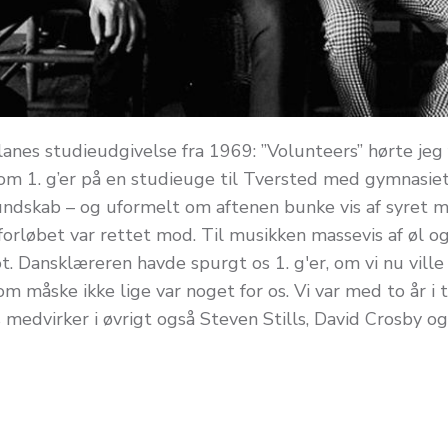
lanes studieudgivelse fra 1969: ”Volunteers” hørte jeg 
om 1. g’er på en studieuge til Tversted med gymnasie
kundskab – og uformelt om aftenen bunke vis af syret mu
forløbet var rettet mod. Til musikken massevis af øl og
. Dansklæreren havde spurgt os 1. g'er, om vi nu ville
som måske ikke lige var noget for os. Vi var med to år i 
medvirker i øvrigt også Steven Stills, David Crosby og 