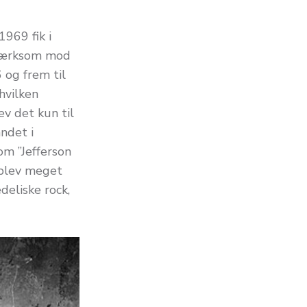
1969 fik i
pmærksom mod
 og frem til
hvilken
ev det kun til
ndet i
om ”Jefferson
 blev meget
deliske rock,