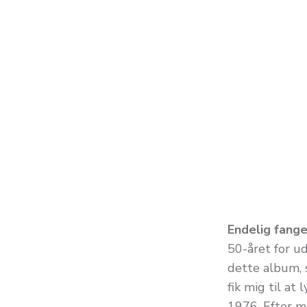
Endelig fanget
50-året for ud
dette album, 
fik mig til at
1976. Efter m