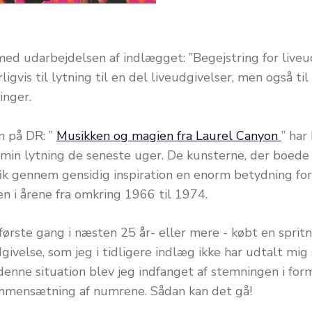
med udarbejdelsen af indlægget: ”Begejstring for liveu
ligvis til lytning til en del liveudgivelser, men også ti
inger.
 på DR: ”
Musikken og magien fra Laurel Canyon
” har
 min lytning de seneste uger. De kunsterne, der boede 
fik gennem gensidig inspiration en enorm betydning for
n i årene fra omkring 1966 til 1974.
 første gang i næsten 25 år- eller mere - købt en sprit
givelse, som jeg i tidligere indlæg ikke har udtalt mig
 denne situation blev jeg indfanget af stemningen i for
mmensætning af numrene. Sådan kan det gå!