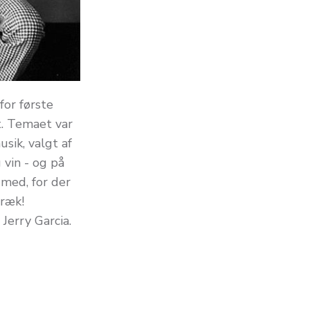
for første
t. Temaet var
sik, valgt af
 vin - og på
 med, for der
træk!
Jerry Garcia.