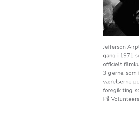
Jefferson Airp
gang i 1971 s
officielt film
3 g’erne, som 
værelserne pot
foregik ting, 
På Volunteers 