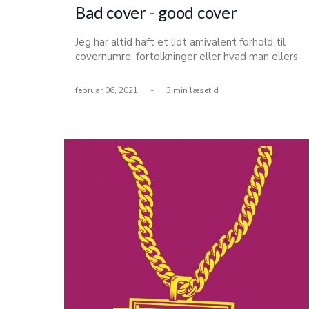
Bad cover - good cover
Jeg har altid haft et lidt amivalent forhold til
covernumre, fortolkninger eller hvad man ellers
ynder at kalde dem. Og vi starter med den lidt
mere mavesure tilgang. For oftest synes jeg
februar 06, 2021
-
3 min læsetid
ikke, at der er tale om egentlige fortolkninger,
men blot kopier af andres værker, når der bliver
talt