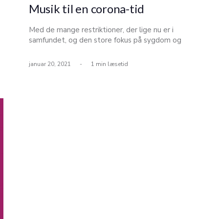
Musik til en corona-tid
Med de mange restriktioner, der lige nu er i
samfundet, og den store fokus på sygdom og
smitte, har jeg for tiden i høj grad lyttet til
musik, der giver ro. Både indendørs eller, når jeg
januar 20, 2021
-
1 min læsetid
er trukket i vintertøjet og hovedtelefoner, og
har begivet mig ud i naturen. Søgt