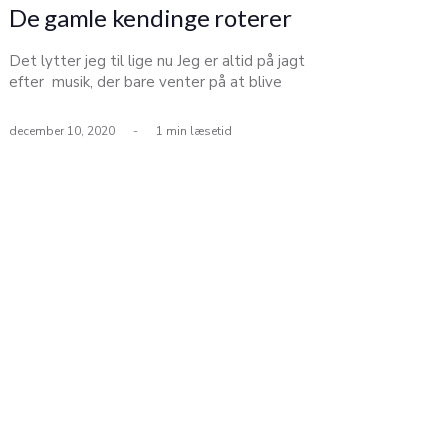
De gamle kendinge roterer
Det lytter jeg til lige nu Jeg er altid på jagt
efter musik, der bare venter på at blive
opdaget. Men I krisetider har vi det jo som
mennesker med at søge det trygge, og derfor
december 10, 2020
-
1 min læsetid
er det i høj grad gamle kendinge, der har
roteret i hjemmet den seneste