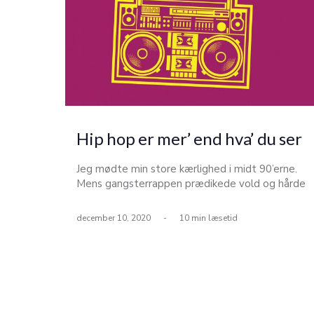
Hip hop er mer’ end hva’ du ser
Jeg mødte min store kærlighed i midt 90’erne.
Mens gangsterrappen prædikede vold og hårde
stoffer på sit højeste i USA, var det tre danske
gutter fra Næstved med hang til hash og
december 10, 2020
-
10 min læsetid
bajere, der fik tændt en uudslukkelig glød i en
teenagedrengs letpåvirkelige hjerte. Mod
slutningen af det gamle